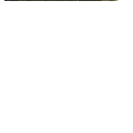
Präsentation
59€
ab
/ Nacht
Ankunftszeit :
16:00
Abreisezeit :
11:00
Maximale Kapazität:
4
Bestätigung :
Sofort
Einzelbett(en):
2
Doppelbett(en) :
1
Unsere Verfügbarkeiten
-
Verfügbar
-
Nicht verfügbar