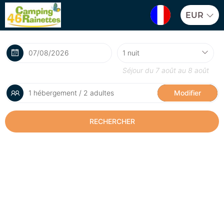
EUR
Séjour du
7 août
au
8 août
1 hébergement / 2 adultes
Modifier