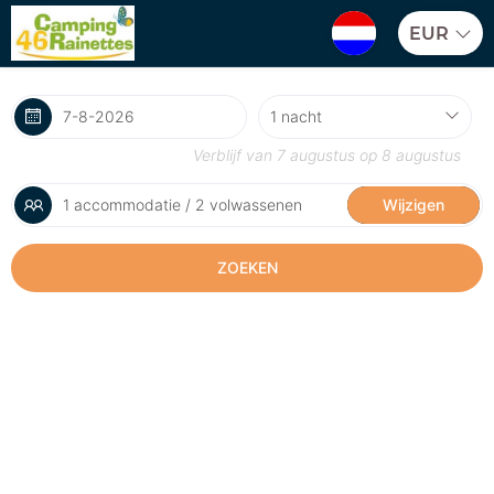
EUR
Verblijf van
7 augustus
op
8 augustus
1 accommodatie / 2 volwassenen
Wijzigen