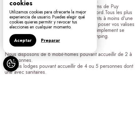
le Lot et Garonne (47) et la Dordogne (24).
cookies
Sur l'axe Bergerac-Cahors à seulement 10kms de Puy
Lévèque et 11kms de Villefranche de Périgord.Tous les plus
Utilizamos cookies para ofrecerte la mejor
experiencia de usuario. Puedes elegir qué
grands sites touristiques de ces départements à moins d'une
cookies quieres permitir y revocar tus
heure de voiture. Ce qui vous permettra de poser vos valises
elecciones en cualquier momento.
et de visiter tous ces lieux magnifiques ou simplement se
ressourcer en profitant des espaces du camping.
Aceptar
Preparar
Nous disposons de 6 mobil-homes pouvant accueillir de 2 à
8 personnes.
4 tentes lodges pouvant accueillir de 4 ou 5 personnes dont
une avec sanitaires.
7 emplacements nus pour accueillir caravane, tente...
Ici, vous trouverez calme et sérénité.
Une ambiance familiale.
PISCINE - AIRE DE JEUX - TENNIS - MINI-GOLF - WIFI
GRATUIT - SNACK (juillet/août)/BAR