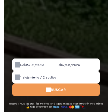
Del
al
1
alojamiento /
2
adultos
BUSCAR
Reservas 100% seguras, las mejores tarifas garantizadas y confirmación instantánea
Pago asegurado por