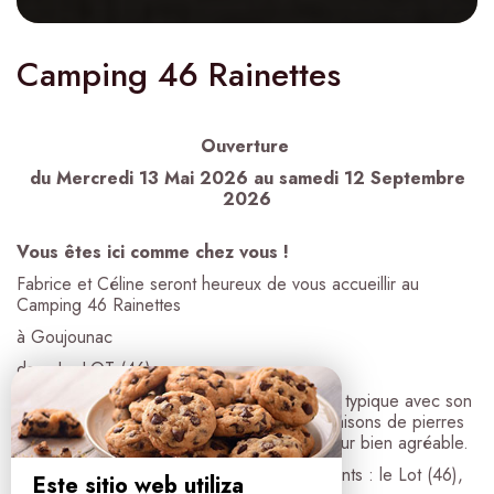
Camping 46 Rainettes
Ouverture
du Mercredi 13 Mai 2026 au samedi 12 Septembre
2026
Vous êtes ici comme chez vous !
Fabrice et Céline seront heureux de vous accueillir au
Camping 46 Rainettes
à Goujounac
dans Le LOT (46).
Niché dans le Pays Bourian dans un village typique avec son
église classée, son tympan roman et aux maisons de pierres
ocre qui lui donne un charme et une douceur bien agréable.
Nous sommes à la croisée de 3 départements : le Lot (46),
Este sitio web utiliza