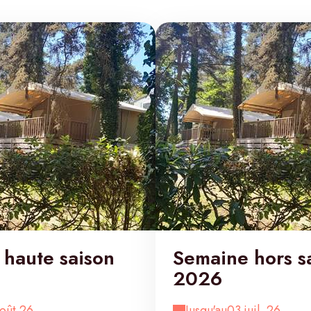
haute saison
Semaine hors s
2026
oût 26
Jusqu'au
03 juil. 26